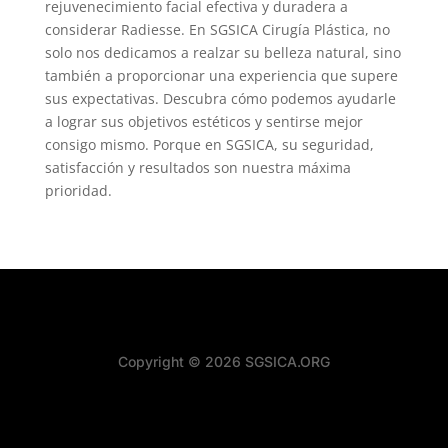
rejuvenecimiento facial efectiva y duradera a
considerar Radiesse. En SGSICA Cirugía Plástica, no
solo nos dedicamos a realzar su belleza natural, sino
también a proporcionar una experiencia que supere
sus expectativas. Descubra cómo podemos ayudarle
a lograr sus objetivos estéticos y sentirse mejor
consigo mismo. Porque en SGSICA, su seguridad,
satisfacción y resultados son nuestra máxima
prioridad.
Copyright © 2026 SGSICA.ORG