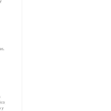
y
as,
a
ico
a y